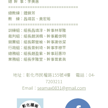
生命動能.tw
總  幹  事：李美惠
=============================
總教練：鍾錦芳
彰化國術.tw
教　練：昌靖芸、黃宏裕
=============================
彰化縣太極武學會粉絲專頁
訓練組：組長昌靖淳、幹事林莘雅  
裁判組：組長趙淇楓、幹事戴啓明  
繁星點點
競賽組：組長鄭螢榆、幹事謝依潔  
行政組：組長曾俐琦、幹事李穆平
心靈太極千株苗
總務組：組長趙盈紫、幹事莊惠玲
業務組：組長李雅萱、幹事曾素眞 
地址：彰化市民權路155號4樓 　電話：04-
7203211
Email：
seamax0831@gmail.com