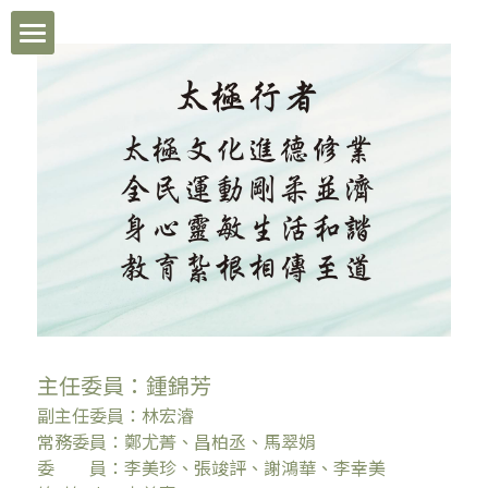
×
部落格分類
首頁
所有博客分類
彰化市體育會太極拳委員會
想找教練
想聘裁判
想找地方學拳
活動訊息
主任委員：鍾錦芳     
副主任委員：林宏濬
活動快訊
搜索
常務委員：鄭尤菁、昌柏丞、馬翠娟
委　　員：李美珍、張竣評、謝鴻華、李幸美